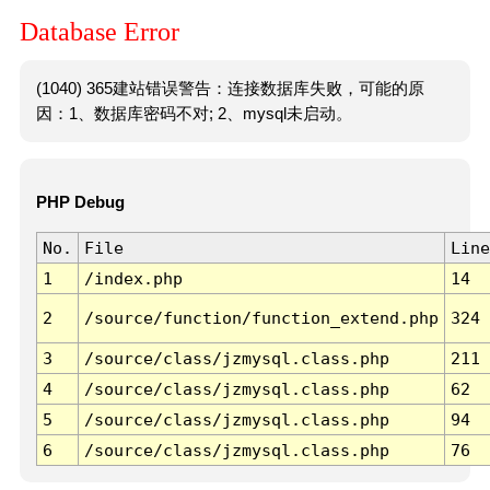
Database Error
(1040) 365建站错误警告：连接数据库失败，可能的原
因：1、数据库密码不对; 2、mysql未启动。
PHP Debug
No.
File
Line
1
/index.php
14
2
/source/function/function_extend.php
324
3
/source/class/jzmysql.class.php
211
4
/source/class/jzmysql.class.php
62
5
/source/class/jzmysql.class.php
94
6
/source/class/jzmysql.class.php
76