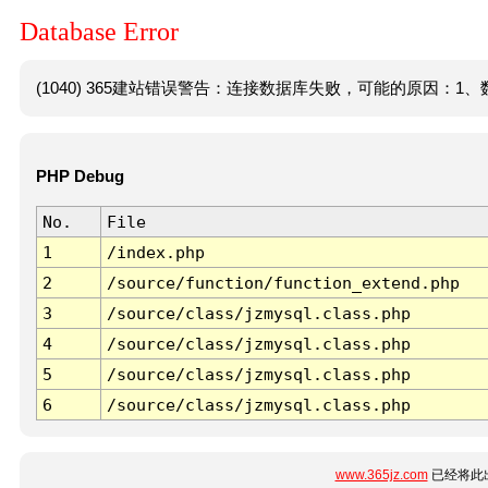
Database Error
(1040) 365建站错误警告：连接数据库失败，可能的原因：1、数
PHP Debug
No.
File
1
/index.php
2
/source/function/function_extend.php
3
/source/class/jzmysql.class.php
4
/source/class/jzmysql.class.php
5
/source/class/jzmysql.class.php
6
/source/class/jzmysql.class.php
www.365jz.com
已经将此