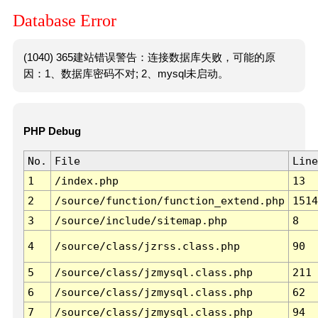
Database Error
(1040) 365建站错误警告：连接数据库失败，可能的原
因：1、数据库密码不对; 2、mysql未启动。
PHP Debug
No.
File
Line
1
/index.php
13
2
/source/function/function_extend.php
1514
3
/source/include/sitemap.php
8
4
/source/class/jzrss.class.php
90
5
/source/class/jzmysql.class.php
211
6
/source/class/jzmysql.class.php
62
7
/source/class/jzmysql.class.php
94