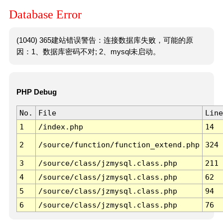
Database Error
(1040) 365建站错误警告：连接数据库失败，可能的原
因：1、数据库密码不对; 2、mysql未启动。
PHP Debug
No.
File
Line
1
/index.php
14
2
/source/function/function_extend.php
324
3
/source/class/jzmysql.class.php
211
4
/source/class/jzmysql.class.php
62
5
/source/class/jzmysql.class.php
94
6
/source/class/jzmysql.class.php
76