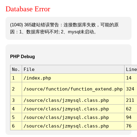
Database Error
(1040) 365建站错误警告：连接数据库失败，可能的原
因：1、数据库密码不对; 2、mysql未启动。
PHP Debug
No.
File
Line
1
/index.php
14
2
/source/function/function_extend.php
324
3
/source/class/jzmysql.class.php
211
4
/source/class/jzmysql.class.php
62
5
/source/class/jzmysql.class.php
94
6
/source/class/jzmysql.class.php
76