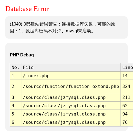
Database Error
(1040) 365建站错误警告：连接数据库失败，可能的原
因：1、数据库密码不对; 2、mysql未启动。
PHP Debug
No.
File
Line
1
/index.php
14
2
/source/function/function_extend.php
324
3
/source/class/jzmysql.class.php
211
4
/source/class/jzmysql.class.php
62
5
/source/class/jzmysql.class.php
94
6
/source/class/jzmysql.class.php
76